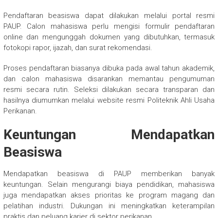
Pendaftaran beasiswa dapat dilakukan melalui portal resmi
PAUP. Calon mahasiswa perlu mengisi formulir pendaftaran
online dan mengunggah dokumen yang dibutuhkan, termasuk
fotokopi rapor, ijazah, dan surat rekomendasi.
Proses pendaftaran biasanya dibuka pada awal tahun akademik,
dan calon mahasiswa disarankan memantau pengumuman
resmi secara rutin. Seleksi dilakukan secara transparan dan
hasilnya diumumkan melalui website resmi Politeknik Ahli Usaha
Perikanan.
Keuntungan Mendapatkan
Beasiswa
Mendapatkan beasiswa di PAUP memberikan banyak
keuntungan. Selain mengurangi biaya pendidikan, mahasiswa
juga mendapatkan akses prioritas ke program magang dan
pelatihan industri. Dukungan ini meningkatkan keterampilan
praktis dan peluang karier di sektor perikanan.