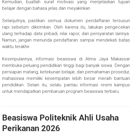
Kemudian, buatlah surat motivasi yang menjelaskan tujuan
belajar dengan bahasa jelas dan meyakinkan.
Selanjutnya, pastikan semua dokumen pendaftaran tersusun
rapi sebelum dikirimkan. Oleh karena itu, lakukan pengecekan
ulang terhadap data pribadi, nilai rapor, dan persyaratan lainnya.
Namun, jangan menunda pendaftaran sampai mendekati batas
waktu terakhir.
Kesimpulannya, informasi beasiswa di Atma Jaya Makassar
membuka peluang pendidikan tinggi bagi banyak siswa. Dengan
persiapan matang, ketekunan belajar, dan pemahaman prosedur,
mahasiswa memiliki kesempatan lebih besar meraih bantuan
pendidikan. Selain itu, selalu pantau informasi resmi kampus
untuk mendapatkan pembaruan program beasiswa terbaru.
Beasiswa Politeknik Ahli Usaha
Perikanan 2026