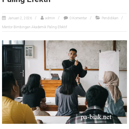
Januari 2, 2026
admin
0 Komentar
Pendidikan
Mentor Bimbingan Akademik Paling Efektif