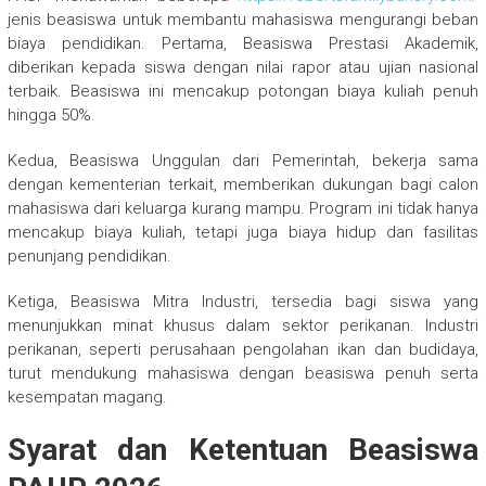
jenis beasiswa untuk membantu mahasiswa mengurangi beban
biaya pendidikan. Pertama, Beasiswa Prestasi Akademik,
diberikan kepada siswa dengan nilai rapor atau ujian nasional
terbaik. Beasiswa ini mencakup potongan biaya kuliah penuh
hingga 50%.
Kedua, Beasiswa Unggulan dari Pemerintah, bekerja sama
dengan kementerian terkait, memberikan dukungan bagi calon
mahasiswa dari keluarga kurang mampu. Program ini tidak hanya
mencakup biaya kuliah, tetapi juga biaya hidup dan fasilitas
penunjang pendidikan.
Ketiga, Beasiswa Mitra Industri, tersedia bagi siswa yang
menunjukkan minat khusus dalam sektor perikanan. Industri
perikanan, seperti perusahaan pengolahan ikan dan budidaya,
turut mendukung mahasiswa dengan beasiswa penuh serta
kesempatan magang.
Syarat dan Ketentuan Beasiswa