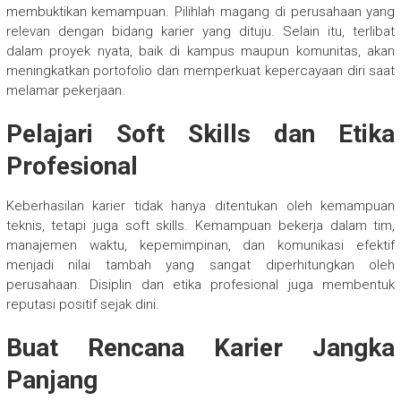
membuktikan kemampuan. Pilihlah magang di perusahaan yang
relevan dengan bidang karier yang dituju. Selain itu, terlibat
dalam proyek nyata, baik di kampus maupun komunitas, akan
meningkatkan portofolio dan memperkuat kepercayaan diri saat
melamar pekerjaan.
Pelajari Soft Skills dan Etika
Profesional
Keberhasilan karier tidak hanya ditentukan oleh kemampuan
teknis, tetapi juga soft skills. Kemampuan bekerja dalam tim,
manajemen waktu, kepemimpinan, dan komunikasi efektif
menjadi nilai tambah yang sangat diperhitungkan oleh
perusahaan. Disiplin dan etika profesional juga membentuk
reputasi positif sejak dini.
Buat Rencana Karier Jangka
Panjang