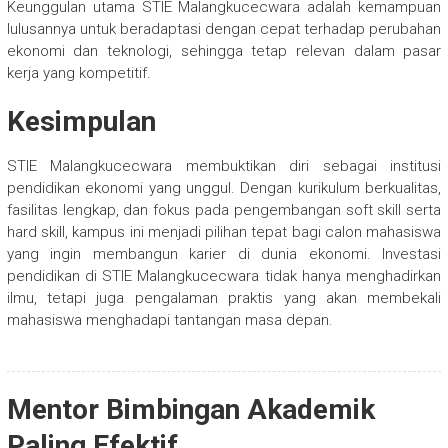
Keunggulan utama STIE Malangkucecwara adalah kemampuan
lulusannya untuk beradaptasi dengan cepat terhadap perubahan
ekonomi dan teknologi, sehingga tetap relevan dalam pasar
kerja yang kompetitif.
Kesimpulan
STIE Malangkucecwara membuktikan diri sebagai institusi
pendidikan ekonomi yang unggul. Dengan kurikulum berkualitas,
fasilitas lengkap, dan fokus pada pengembangan soft skill serta
hard skill, kampus ini menjadi pilihan tepat bagi calon mahasiswa
yang ingin membangun karier di dunia ekonomi. Investasi
pendidikan di STIE Malangkucecwara tidak hanya menghadirkan
ilmu, tetapi juga pengalaman praktis yang akan membekali
mahasiswa menghadapi tantangan masa depan.
Mentor Bimbingan Akademik
Paling Efektif