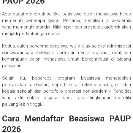
PAUP 2026
Agar dapat mengikuti seleksi beasiswa, calon mahasiswa harus
memenuhi beberapa syarat. Pertama, memiliki nilai akademik
yang memenuhi standar. Nilai rapor dan prestasi akademik akan
menjadi pertimbangan utama.
Kedua, calon penerima beasiswa wajib lulus seleksi administrasi
dan wawancara. Seleksi ini bertujuan menilai motivasi, minat, dan
kemampuan calon mahasiswa untuk berkontribusi di bidang
perikanan.
Selain itu, beberapa program beasiswa menetapkan
persyaratan tambahan, seperti surat rekomendasi guru atau
kepala sekolah dan portofolio prestasi non-akademik. Kandidat
yang aktif dalam kegiatan sosial atau lingkungan memiliki
peluang lebih tinggi.
Cara Mendaftar Beasiswa PAUP
2026