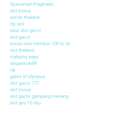
Spaceman Pragmatic
slot bonus
server thailand
rtp slot
situs slot gacor
slot gacor
bonus new member 100 to 5x
slot thailand
mahjong ways
tanganhoki99
rtp
gates of olympus
slot gacor 777
slot bonus
slot gacor gampang menang
slot qris 10 ribu