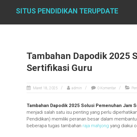
Skip
to
SITUS PENDIDIKAN TERUPDATE
content
Tambahan Dapodik 2025 
Sertifikasi Guru
Maret 18, 2025
admin
0 Komentar
Pen
Tambahan Dapodik 2025 Solusi Pemenuhan Jam Ser
menjadi salah satu isu penting yang perlu diperhatik
Pendidikan) memiliki peranan besar dalam membantu g
beberapa tugas tambahan
raja mahjong
yang diakui o