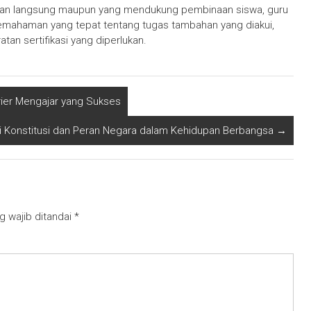
ajaran langsung maupun yang mendukung pembinaan siswa, guru
mahaman yang tepat tentang tugas tambahan yang diakui,
an sertifikasi yang diperlukan.
rier Mengajar yang Sukses
i Konstitusi dan Peran Negara dalam Kehidupan Berbangsa
→
g wajib ditandai
*