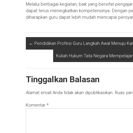
Melalui berbagai kegiatan, baik yang bersifat peng
dapat terus meningkatkan kompetensinya. Dengan pe
diharapkan guru dapat lebih mudah mencapai persyarat
←
Pendidikan Profesi Guru Langkah Awal Menuju Ka
Kuliah Hukum Tata Negara Mempelajar
Tinggalkan Balasan
Alamat email Anda tidak akan dipublikasikan.
Ruas yan
Komentar
*