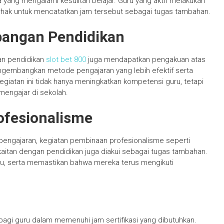
 yang mengalami kesulitan belajar. Guru yang aktif melakukan
erhak untuk mencatatkan jam tersebut sebagai tugas tambahan.
bangan Pendidikan
an pendidikan
slot bet 800
juga mendapatkan pengakuan atas
mengembangkan metode pengajaran yang lebih efektif serta
egiatan ini tidak hanya meningkatkan kompetensi guru, tetapi
mengajar di sekolah.
ofesionalisme
pengajaran, kegiatan pembinaan profesionalisme seperti
kaitan dengan pendidikan juga diakui sebagai tugas tambahan.
uru, serta memastikan bahwa mereka terus mengikuti
agi guru dalam memenuhi jam sertifikasi yang dibutuhkan.