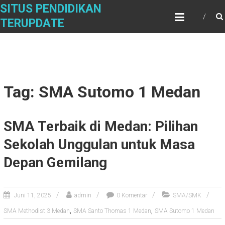
Skip
SITUS PENDIDIKAN
to
TERUPDATE
content
Tag: SMA Sutomo 1 Medan
SMA Terbaik di Medan: Pilihan
Sekolah Unggulan untuk Masa
Depan Gemilang
Juni 11, 2025
admin
0 Komentar
SMA/SMK
,
,
SMA Methodist 3 Medan
SMA Santo Thomas 1 Medan
SMA Sutomo 1 Medan