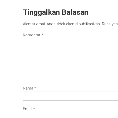
Tinggalkan Balasan
Alamat email Anda tidak akan dipublikasikan.
Ruas yan
Komentar
*
Nama
*
Email
*