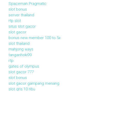
Spaceman Pragmatic
slot bonus
server thailand
rtp slot
situs slot gacor
slot gacor
bonus new member 100 to 5x
slot thailand
mahjong ways
tanganhoki99
rtp
gates of olympus
slot gacor 777
slot bonus
slot gacor gampang menang
slot qris 10 ribu