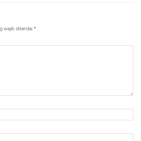
g wajib ditandai
*