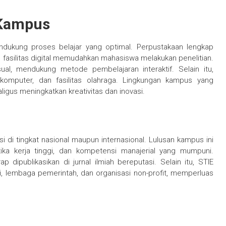
 Kampus
dukung proses belajar yang optimal. Perpustakaan lengkap
an fasilitas digital memudahkan mahasiswa melakukan penelitian.
ual, mendukung metode pembelajaran interaktif. Selain itu,
komputer, dan fasilitas olahraga. Lingkungan kampus yang
igus meningkatkan kreativitas dan inovasi.
 di tingkat nasional maupun internasional. Lulusan kampus ini
tika kerja tinggi, dan kompetensi manajerial yang mumpuni.
dipublikasikan di jurnal ilmiah bereputasi. Selain itu, STIE
, lembaga pemerintah, dan organisasi non-profit, memperluas