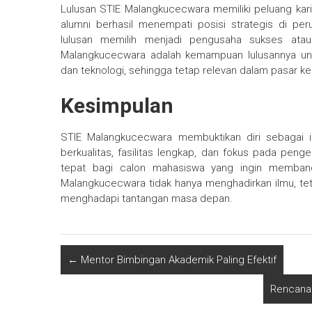
Lulusan STIE Malangkucecwara memiliki peluang kari
alumni berhasil menempati posisi strategis di per
lulusan memilih menjadi pengusaha sukses ata
Malangkucecwara adalah kemampuan lulusannya un
dan teknologi, sehingga tetap relevan dalam pasar ker
Kesimpulan
STIE Malangkucecwara membuktikan diri sebagai i
berkualitas, fasilitas lengkap, dan fokus pada penge
tepat bagi calon mahasiswa yang ingin membangu
Malangkucecwara tidak hanya menghadirkan ilmu, te
menghadapi tantangan masa depan.
←
Mentor Bimbingan Akademik Paling Efektif
Rencana 