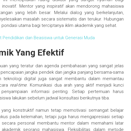
 inovatif. Mentor yang inspiratif akan mendorong mahasiswa
ngan yang lebih besar. Melalui dialog yang berkelanjutan,
enyelesaikan masalah secara sistematis dan terukur. Hubungan
pondasi utama bagi terciptanya iklim akademik yang sehat.
 Pendidikan dan Beasiswa untuk Generasi Muda
mik Yang Efektif
emuan yang teratur dan agenda pembahasan yang sangat jelas
t pencapaian jangka pendek dan jangka panjang bersama-sama
 teknologi digital juga sangat membantu dalam memantau
ecara
real-time
. Komunikasi dua arah yang aktif menjadi kunci
 penyampaian informasi penting. Setiap pertemuan harus
iswa lakukan sebelum jadwal konsultasi berikutnya tiba.
 yang konstruktif namun tetap memotivasi semangat belajar
okus pada kelemahan, tetapi juga harus mengapresiasi setiap
n secara personal membantu mentor dalam memahami latar
 akademik seorang mahasiswa. Fleksibilitas dalam metode