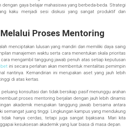
n dengan gaya belajar mahasiswa yang berbeda-beda. Strategi
g kaku menjadi sesi diskusi yang sangat produktif dan
elalui Proses Mentoring
alah menciptakan lulusan yang mandiri dan memiliki daya saing
pilan manajemen waktu serta cara menentukan skala prioritas
ar cara mengambil tanggung jawab penuh atas setiap keputusan
cbet
ini secara perlahan akan membentuk mentalitas pemimpin
al nantinya. Kemandirian ini merupakan aset yang jauh lebih
inggi di atas kertas.
i peluang konsultasi dan tidak bersikap pasif menunggu arahan
n membuat proses mentoring berjalan dengan jauh lebih dinamis
mbingan akademik merupakan tanggung jawab bersama antara
ki semangat juang tinggi. Lingkungan kampus yang mendukung
idak hanya cerdas, tetapi juga sangat bijaksana. Mari kita
gapai kesuksesan akademik yang luar biasa di masa depan.