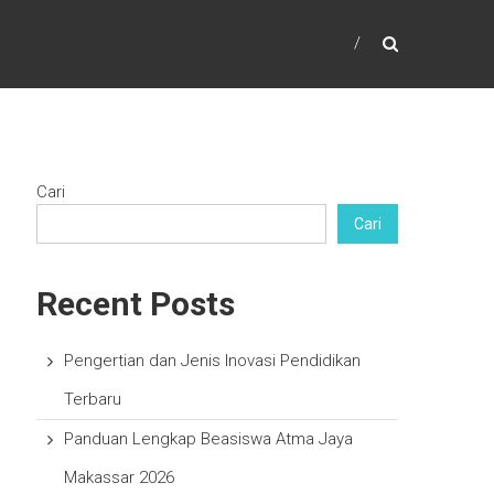
Cari
Cari
Recent Posts
Pengertian dan Jenis Inovasi Pendidikan
Terbaru
Panduan Lengkap Beasiswa Atma Jaya
Makassar 2026