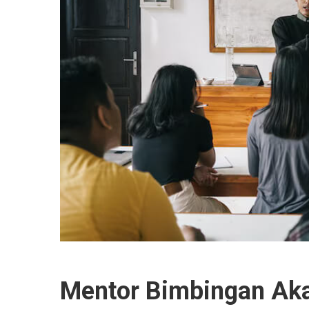
Mentor Bimbingan Aka