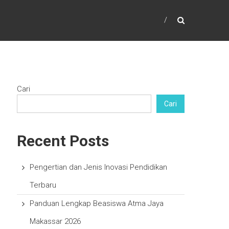
Cari
Cari
Recent Posts
Pengertian dan Jenis Inovasi Pendidikan
Terbaru
Panduan Lengkap Beasiswa Atma Jaya
Makassar 2026