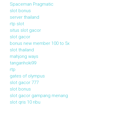
Spaceman Pragmatic
slot bonus
server thailand
rtp slot
situs slot gacor
slot gacor
bonus new member 100 to 5x
slot thailand
mahjong ways
tanganhoki99
rtp
gates of olympus
slot gacor 777
slot bonus
slot gacor gampang menang
slot qris 10 ribu