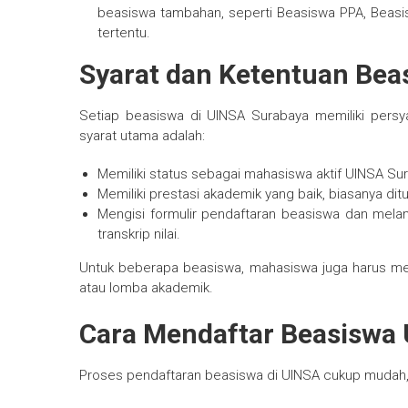
beasiswa tambahan, seperti Beasiswa PPA, Beasi
tertentu.
Syarat dan Ketentuan Bea
Setiap beasiswa di UINSA Surabaya memiliki pers
syarat utama adalah:
Memiliki status sebagai mahasiswa aktif UINSA Su
Memiliki prestasi akademik yang baik, biasanya ditu
Mengisi formulir pendaftaran beasiswa dan mela
transkrip nilai.
Untuk beberapa beasiswa, mahasiswa juga harus menun
atau lomba akademik.
Cara Mendaftar Beasiswa
Proses pendaftaran beasiswa di UINSA cukup mudah,