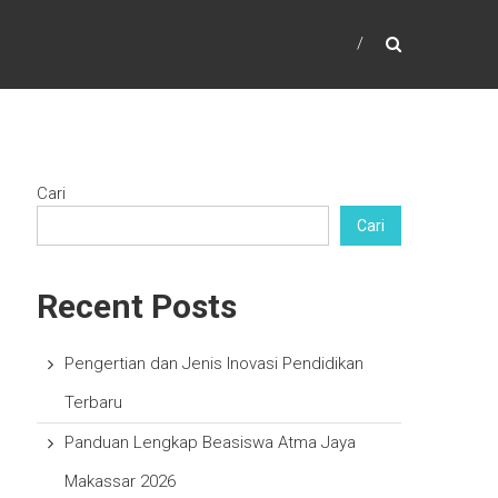
Cari
Cari
Recent Posts
Pengertian dan Jenis Inovasi Pendidikan
Terbaru
Panduan Lengkap Beasiswa Atma Jaya
Makassar 2026