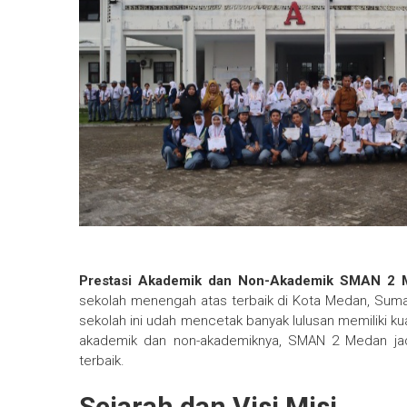
Prestasi Akademik dan Non-Akademik SMAN 2 
sekolah menengah atas terbaik di Kota Medan, Sumat
sekolah ini udah mencetak banyak lulusan memiliki ku
akademik dan non-akademiknya, SMAN 2 Medan jadi
terbaik.
Sejarah dan Visi Misi