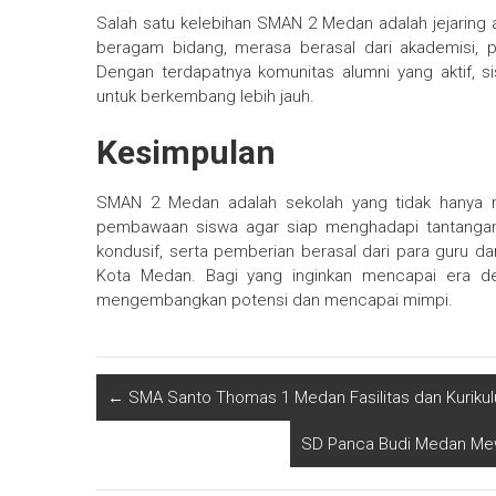
Salah satu kelebihan SMAN 2 Medan adalah jejaring a
beragam bidang, merasa berasal dari akademisi, 
Dengan terdapatnya komunitas alumni yang aktif,
untuk berkembang lebih jauh.
Kesimpulan
SMAN 2 Medan adalah sekolah yang tidak hanya m
pembawaan siswa agar siap menghadapi tantangan 
kondusif, serta pemberian berasal dari para guru dan
Kota Medan. Bagi yang inginkan mencapai era d
mengembangkan potensi dan mencapai mimpi.
←
SMA Santo Thomas 1 Medan Fasilitas dan Kurikulu
SD Panca Budi Medan Mewu