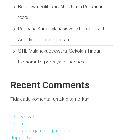
Beasiswa Politeknik Ahli Usaha Perikanan
2026
Rencana Karier Mahasiswa Strategi Praktis
Agar Masa Depan Cerah
STIE Malangkucecwara: Sekolah Tinggi
Ekonomi Terpercaya di Indonesia
Recent Comments
Tidak ada komentar untuk ditampilkan.
slot bet kecil
slot qris
slot gacor gampang menang
depo 10k