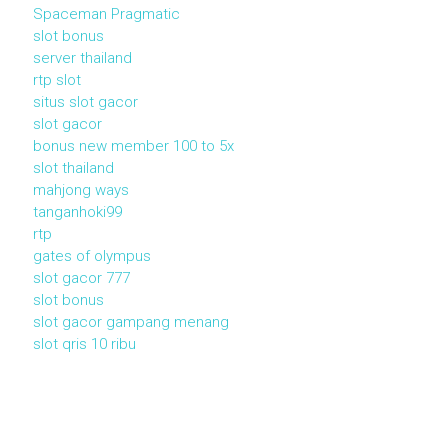
Spaceman Pragmatic
slot bonus
server thailand
rtp slot
situs slot gacor
slot gacor
bonus new member 100 to 5x
slot thailand
mahjong ways
tanganhoki99
rtp
gates of olympus
slot gacor 777
slot bonus
slot gacor gampang menang
slot qris 10 ribu