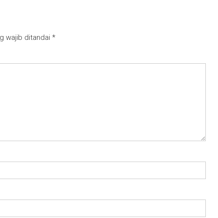
g wajib ditandai
*