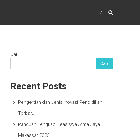
Cari
Cari
Recent Posts
Pengertian dan Jenis Inovasi Pendidikan
Terbaru
Panduan Lengkap Beasiswa Atma Jaya
Makassar 2026