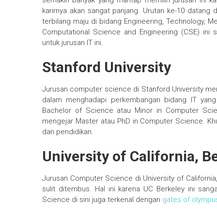
semakin banyak yang mantap memilih jurusan ini ka
karirnya akan sangat panjang. Urutan ke-10 datang da
terbilang maju di bidang Engineering, Technology, M
Computational Science and Engineering (CSE) ini s
untuk jurusan IT ini.
Stanford University
Jurusan computer science di Stanford University me
dalam menghadapi perkembangan bidang IT yang b
Bachelor of Science atau Minor in Computer Sci
mengejar Master atau PhD in Computer Science. Khusu
dan pendidikan.
University of California, B
Jurusan Computer Science di University of California
sulit ditembus. Hal ini karena UC Berkeley ini sa
Science di sini juga terkenal dengan
gates of olympus