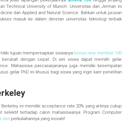
rena jelas lapangan pekerjaannya
athena 168
hingga jenjang
ri Technical University of Munich. Universitas dari Jerman ini
edicine dan Applied and Natural Science. Bahkan untuk jurusan
ukses masuk ke dalam deretan universitas teknologi terbaik
miliki tujuan mempersiapkan siswanya
bonus new member 100
erubah dengan cepat. Di sini siswa dapat memilih gelar
ence. Mahasiswa pascasarjananya juga memiliki kesempatan
s gelar PhD ini khusus bagi siswa yang ingin karir penelitian
erkeley
, Berkeley ini memiliki acceptance rate 20% yang artinya cukup
ngat selektif terhadap calon mahasiswanya. Program Computer
 slot
perkuliahannya yang inovatif.