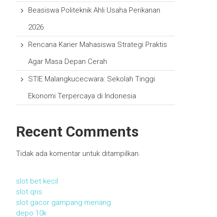
Beasiswa Politeknik Ahli Usaha Perikanan
2026
Rencana Karier Mahasiswa Strategi Praktis
Agar Masa Depan Cerah
STIE Malangkucecwara: Sekolah Tinggi
Ekonomi Terpercaya di Indonesia
Recent Comments
Tidak ada komentar untuk ditampilkan.
slot bet kecil
slot qris
slot gacor gampang menang
depo 10k