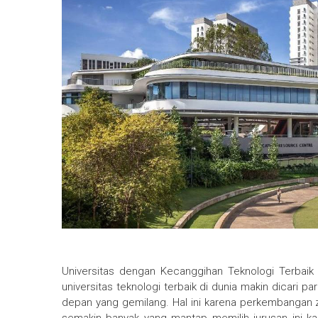
Universitas dengan Kecanggihan Teknologi Terbaik d
universitas teknologi terbaik di dunia makin dicari p
depan yang gemilang. Hal ini karena perkembangan 