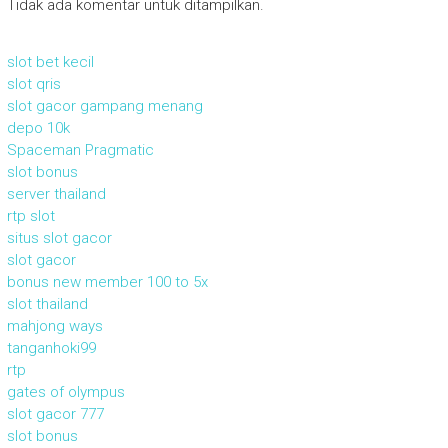
Tidak ada komentar untuk ditampilkan.
slot bet kecil
slot qris
slot gacor gampang menang
depo 10k
Spaceman Pragmatic
slot bonus
server thailand
rtp slot
situs slot gacor
slot gacor
bonus new member 100 to 5x
slot thailand
mahjong ways
tanganhoki99
rtp
gates of olympus
slot gacor 777
slot bonus