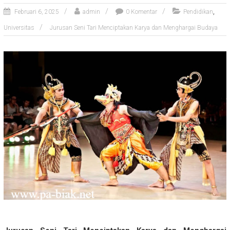
,
Februari 6, 2025
admin
0 Komentar
Pendidikan
Universitas
Jurusan Seni Tari Menciptakan Karya dan Menghargai Budaya