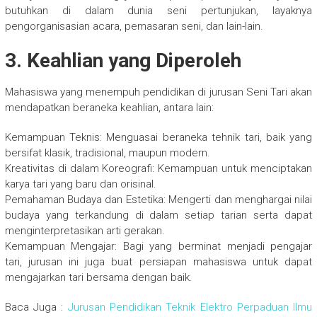
butuhkan di dalam dunia seni pertunjukan, layaknya
pengorganisasian acara, pemasaran seni, dan lain-lain.
3. Keahlian yang Diperoleh
Mahasiswa yang menempuh pendidikan di jurusan Seni Tari akan
mendapatkan beraneka keahlian, antara lain:
Kemampuan Teknis: Menguasai beraneka tehnik tari, baik yang
bersifat klasik, tradisional, maupun modern.
Kreativitas di dalam Koreografi: Kemampuan untuk menciptakan
karya tari yang baru dan orisinal.
Pemahaman Budaya dan Estetika: Mengerti dan menghargai nilai
budaya yang terkandung di dalam setiap tarian serta dapat
menginterpretasikan arti gerakan.
Kemampuan Mengajar: Bagi yang berminat menjadi pengajar
tari, jurusan ini juga buat persiapan mahasiswa untuk dapat
mengajarkan tari bersama dengan baik.
Baca Juga :
Jurusan Pendidikan Teknik Elektro Perpaduan Ilmu