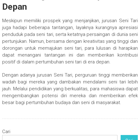
Depan
Meskipun memiliki prospek yang menjanjikan, jurusan Seni Tari
juga hadapi beberapa tantangan, layaknya kurangnya apresiasi
penduduk pada seni tari, serta ketatnya persaingan di dunia seni
pertunjukan. Namun, bersama dengan kreativitas yang tinggi dan
dorongan untuk memajukan seni tari, para lulusan di harapkan
dapat menangani tantangan ini dan memberikan kontribusi
positif di dalam pertumbuhan seni tari di era depan.
Dengan adanya jurusan Seni Tari, perguruan tinggi memberikan
wadah bagi mereka yang dambakan mendalami seni tari lebih
jauh. Melalui pendidikan yang berkualitas, para mahasiswa dapat
mengembangkan potensi diri mereka dan memberikan efek
besar bagi pertumbuhan budaya dan seni di masyarakat.
Cari