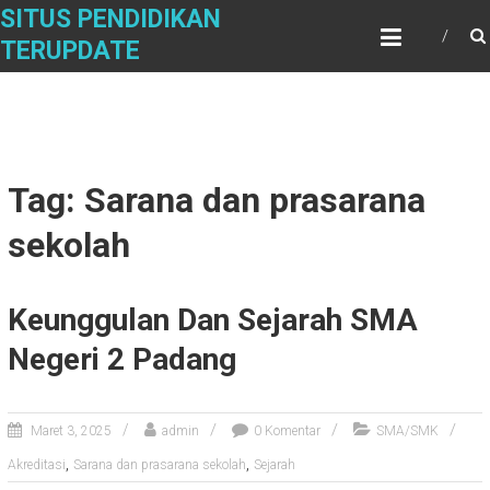
Skip
SITUS PENDIDIKAN
to
TERUPDATE
content
Tag: Sarana dan prasarana
sekolah
Keunggulan Dan Sejarah SMA
Negeri 2 Padang
Maret 3, 2025
admin
0 Komentar
SMA/SMK
,
,
Akreditasi
Sarana dan prasarana sekolah
Sejarah