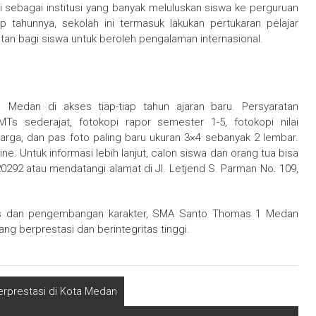
i sebagai institusi yang banyak meluluskan siswa ke perguruan
iap tahunnya, sekolah ini termasuk lakukan pertukaran pelajar
n bagi siswa untuk beroleh pengalaman internasional.
edan di akses tiap-tiap tahun ajaran baru. Persyaratan
MTs sederajat, fotokopi rapor semester 1-5, fotokopi nilai
uarga, dan pas foto paling baru ukuran 3×4 sebanyak 2 lembar.
ine. Untuk informasi lebih lanjut, calon siswa dan orang tua bisa
292 atau mendatangi alamat di Jl. Letjend S. Parman No. 109,
tas dan pengembangan karakter, SMA Santo Thomas 1 Medan
 berprestasi dan berintegritas tinggi.
rprestasi di Kota Medan