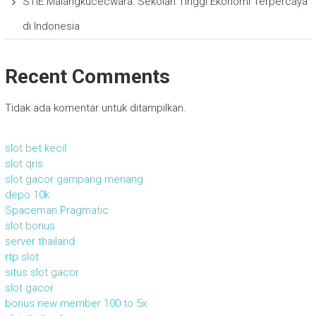
STIE Malangkucecwara: Sekolah Tinggi Ekonomi Terpercaya
di Indonesia
Recent Comments
Tidak ada komentar untuk ditampilkan.
slot bet kecil
slot qris
slot gacor gampang menang
depo 10k
Spaceman Pragmatic
slot bonus
server thailand
rtp slot
situs slot gacor
slot gacor
bonus new member 100 to 5x