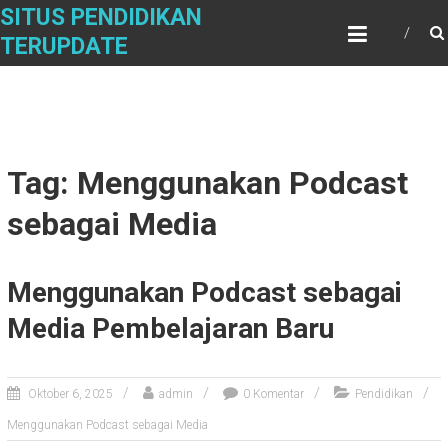
Skip
SITUS PENDIDIKAN
to
TERUPDATE
content
Tag: Menggunakan Podcast
sebagai Media
Menggunakan Podcast sebagai
Media Pembelajaran Baru
Oktober 6, 2025
admin
0 Komentar
Pendidikan
Menggunakan Podcast sebagai Media