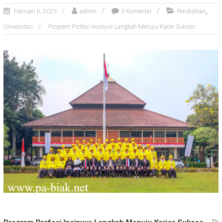
,
Februari 6, 2025
admin
0 Komentar
Pendidikan
Universitas
Program Profesi Insinyur Langkah Menuju Karier Sukses