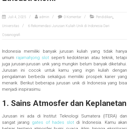
,
Juli 4, 2025
admin
0 Komentar
Pendidikan
Universitas
6 Rekomendasi Jurusan Kuliah Unik di Indonesia Dari
Oseanografi
Indonesia memiliki banyak jurusan kuliah yang tidak hanya
umum
rajamahjong slot
seperti kedokteran atau teknik, tetapi
juga jurusan-jurusan unik yang mungkin belum banyak diketahui.
Jurusan ini cocok untuk kamu yang ingin kuliah dengan
pengalaman berbeda sekaligus memiliki prospek karier yang
menarik. Berikut beberapa jurusan unik di Indonesia yang bisa
menjadi inspirasimu.
1. Sains Atmosfer dan Keplanetan
Jurusan ini ada di Institut Teknologi Sumatera (ITERA) dan
sangat jarang
gates of hades slot
di Indonesia. Kamu akan
belajar tentang atmosfer bumi, cuaca, iklim, hingga eksplorasi