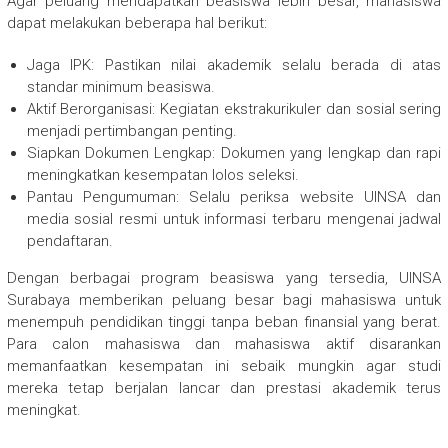
Agar peluang mendapatkan beasiswa lebih besar, mahasiswa
dapat melakukan beberapa hal berikut:
Jaga IPK: Pastikan nilai akademik selalu berada di atas
standar minimum beasiswa.
Aktif Berorganisasi: Kegiatan ekstrakurikuler dan sosial sering
menjadi pertimbangan penting.
Siapkan Dokumen Lengkap: Dokumen yang lengkap dan rapi
meningkatkan kesempatan lolos seleksi.
Pantau Pengumuman: Selalu periksa website UINSA dan
media sosial resmi untuk informasi terbaru mengenai jadwal
pendaftaran.
Dengan berbagai program beasiswa yang tersedia, UINSA
Surabaya memberikan peluang besar bagi mahasiswa untuk
menempuh pendidikan tinggi tanpa beban finansial yang berat.
Para calon mahasiswa dan mahasiswa aktif disarankan
memanfaatkan kesempatan ini sebaik mungkin agar studi
mereka tetap berjalan lancar dan prestasi akademik terus
meningkat.