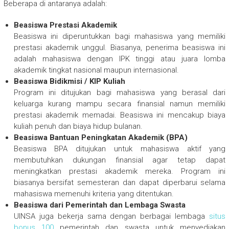
Beberapa di antaranya adalah:
Beasiswa Prestasi Akademik
Beasiswa ini diperuntukkan bagi mahasiswa yang memiliki
prestasi akademik unggul. Biasanya, penerima beasiswa ini
adalah mahasiswa dengan IPK tinggi atau juara lomba
akademik tingkat nasional maupun internasional.
Beasiswa Bidikmisi / KIP Kuliah
Program ini ditujukan bagi mahasiswa yang berasal dari
keluarga kurang mampu secara finansial namun memiliki
prestasi akademik memadai. Beasiswa ini mencakup biaya
kuliah penuh dan biaya hidup bulanan.
Beasiswa Bantuan Peningkatan Akademik (BPA)
Beasiswa BPA ditujukan untuk mahasiswa aktif yang
membutuhkan dukungan finansial agar tetap dapat
meningkatkan prestasi akademik mereka. Program ini
biasanya bersifat semesteran dan dapat diperbarui selama
mahasiswa memenuhi kriteria yang ditentukan.
Beasiswa dari Pemerintah dan Lembaga Swasta
UINSA juga bekerja sama dengan berbagai lembaga
situs
bonus 100
pemerintah dan swasta untuk menyediakan