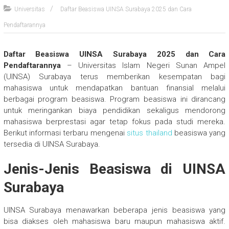
Universitas
Daftar Beasiswa UINSA Surabaya 2025 dan Cara
Pendaftarannya
Daftar Beasiswa UINSA Surabaya 2025 dan Cara
Pendaftarannya
– Universitas Islam Negeri Sunan Ampel
(UINSA) Surabaya terus memberikan kesempatan bagi
mahasiswa untuk mendapatkan bantuan finansial melalui
berbagai program beasiswa. Program beasiswa ini dirancang
untuk meringankan biaya pendidikan sekaligus mendorong
mahasiswa berprestasi agar tetap fokus pada studi mereka.
Berikut informasi terbaru mengenai
situs thailand
beasiswa yang
tersedia di UINSA Surabaya.
Jenis-Jenis Beasiswa di UINSA
Surabaya
UINSA Surabaya menawarkan beberapa jenis beasiswa yang
bisa diakses oleh mahasiswa baru maupun mahasiswa aktif.