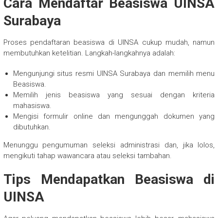
Cara Mendaftar Beasiswa UINSA
Surabaya
Proses pendaftaran beasiswa di UINSA cukup mudah, namun
membutuhkan ketelitian. Langkah-langkahnya adalah:
Mengunjungi situs resmi UINSA Surabaya dan memilih menu
Beasiswa.
Memilih jenis beasiswa yang sesuai dengan kriteria
mahasiswa.
Mengisi formulir online dan mengunggah dokumen yang
dibutuhkan.
Menunggu pengumuman seleksi administrasi dan, jika lolos,
mengikuti tahap wawancara atau seleksi tambahan.
Tips Mendapatkan Beasiswa di
UINSA