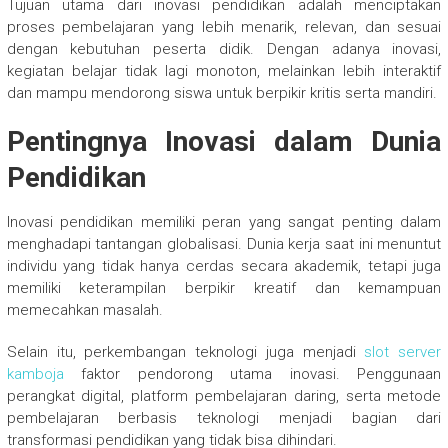
Tujuan utama dari inovasi pendidikan adalah menciptakan
proses pembelajaran yang lebih menarik, relevan, dan sesuai
dengan kebutuhan peserta didik. Dengan adanya inovasi,
kegiatan belajar tidak lagi monoton, melainkan lebih interaktif
dan mampu mendorong siswa untuk berpikir kritis serta mandiri.
Pentingnya Inovasi dalam Dunia
Pendidikan
Inovasi pendidikan memiliki peran yang sangat penting dalam
menghadapi tantangan globalisasi. Dunia kerja saat ini menuntut
individu yang tidak hanya cerdas secara akademik, tetapi juga
memiliki keterampilan berpikir kreatif dan kemampuan
memecahkan masalah.
Selain itu, perkembangan teknologi juga menjadi
slot server
kamboja
faktor pendorong utama inovasi. Penggunaan
perangkat digital, platform pembelajaran daring, serta metode
pembelajaran berbasis teknologi menjadi bagian dari
transformasi pendidikan yang tidak bisa dihindari.