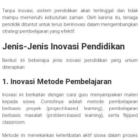
Tanpa inovasi, sistem pendidikan akan tertinggal dan tidak
mampu memenuhi kebutuhan zaman. Oleh karena itu, tenaga
pendidik dituntut untuk terus berinovasi dalam mengembangkan
strategi pembelajaran yang efektif.
Jenis-Jenis Inovasi Pendidikan
Berikut ini beberapa jenis inovasi pendidikan yang umum
diterapkan:
1. Inovasi Metode Pembelajaran
Inovasi ini berkaitan dengan cara guru menyampaikan materi
kepada siswa. Contohnya adalah metode pembelajaran
berbasis proyek (project-based learning), pembelajaran
berbasis masalah (problem-based learning), serta flipped
classroom.
Metode ini menekankan keterlibatan aktif siswa dalam proses