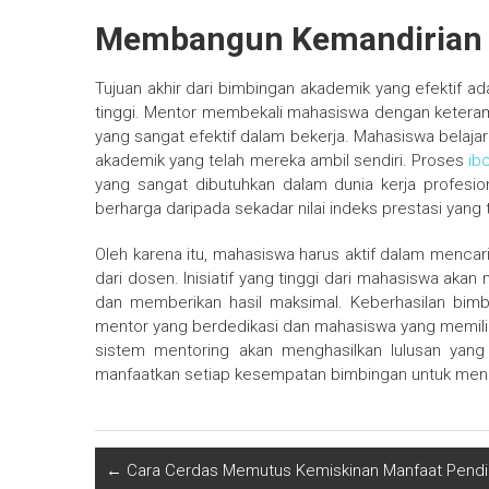
Membangun Kemandirian M
Tujuan akhir dari bimbingan akademik yang efektif ad
tinggi. Mentor membekali mahasiswa dengan keteram
yang sangat efektif dalam bekerja. Mahasiswa belaj
akademik yang telah mereka ambil sendiri. Proses
ib
yang sangat dibutuhkan dalam dunia kerja profesion
berharga daripada sekadar nilai indeks prestasi yang t
Oleh karena itu, mahasiswa harus aktif dalam mencar
dari dosen. Inisiatif yang tinggi dari mahasiswa aka
dan memberikan hasil maksimal. Keberhasilan bi
mentor yang berdedikasi dan mahasiswa yang memili
sistem mentoring akan menghasilkan lulusan yang t
manfaatkan setiap kesempatan bimbingan untuk meng
←
Cara Cerdas Memutus Kemiskinan Manfaat Pendid