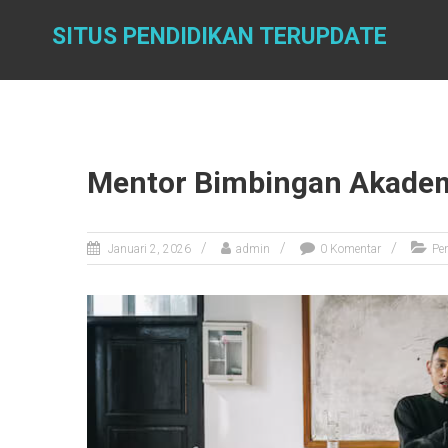
Skip
to
SITUS PENDIDIKAN TERUPDATE
content
Mentor Bimbingan Akademi
Januari 2, 2026
admin
0 Komentar
Pe