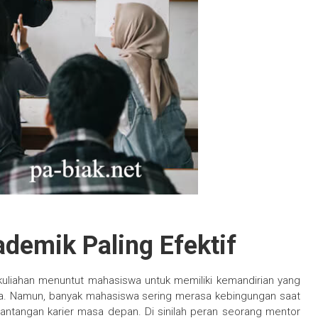
demik Paling Efektif
kuliahan menuntut mahasiswa untuk memiliki kemandirian yang
eka. Namun, banyak mahasiswa sering merasa kebingungan saat
ntangan karier masa depan. Di sinilah peran seorang mentor