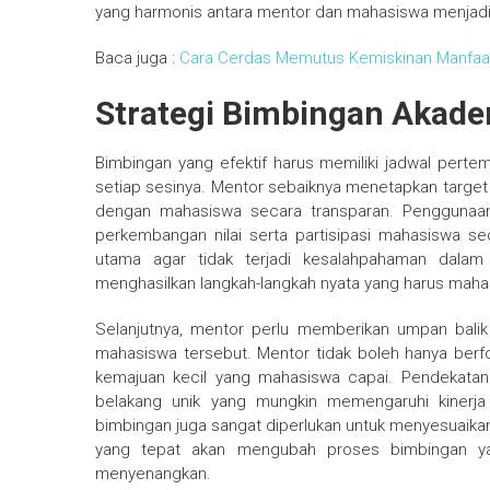
yang harmonis antara mentor dan mahasiswa menjadi 
Baca juga :
Cara Cerdas Memutus Kemiskinan Manfaat
Strategi Bimbingan Akade
Bimbingan yang efektif harus memiliki jadwal pert
setiap sesinya. Mentor sebaiknya menetapkan targe
dengan mahasiswa secara transparan. Penggunaan
perkembangan nilai serta partisipasi mahasiswa s
utama agar tidak terjadi kesalahpahaman dalam
menghasilkan langkah-langkah nyata yang harus mahas
Selanjutnya, mentor perlu memberikan umpan balik
mahasiswa tersebut. Mentor tidak boleh hanya berf
kemajuan kecil yang mahasiswa capai. Pendekata
belakang unik yang mungkin memengaruhi kinerja
bimbingan juga sangat diperlukan untuk menyesuaika
yang tepat akan mengubah proses bimbingan yan
menyenangkan.