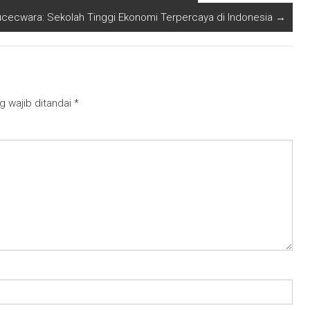
cecwara: Sekolah Tinggi Ekonomi Terpercaya di Indonesia
→
g wajib ditandai
*