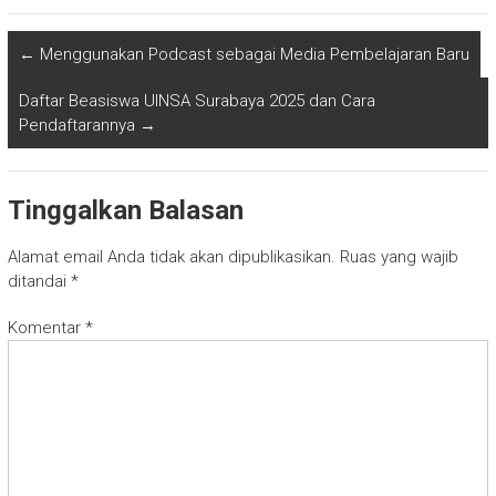
←
Menggunakan Podcast sebagai Media Pembelajaran Baru
Daftar Beasiswa UINSA Surabaya 2025 dan Cara
Pendaftarannya
→
Tinggalkan Balasan
Alamat email Anda tidak akan dipublikasikan.
Ruas yang wajib
ditandai
*
Komentar
*