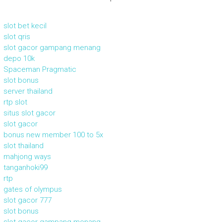
slot bet kecil
slot qris
slot gacor gampang menang
depo 10k
Spaceman Pragmatic
slot bonus
server thailand
rtp slot
situs slot gacor
slot gacor
bonus new member 100 to 5x
slot thailand
mahjong ways
tanganhoki99
rtp
gates of olympus
slot gacor 777
slot bonus
slot gacor gampang menang