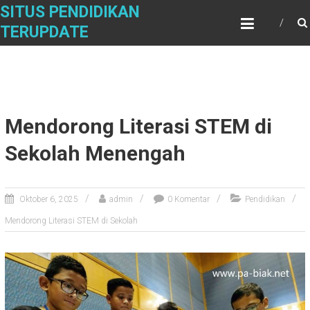
Skip
SITUS PENDIDIKAN
to
TERUPDATE
content
Mendorong Literasi STEM di
Sekolah Menengah
Oktober 6, 2025
admin
0 Komentar
Pendidikan
Mendorong Literasi STEM di Sekolah