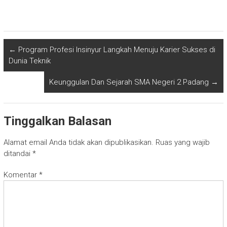
←
Program Profesi Insinyur Langkah Menuju Karier Sukses di
Dunia Teknik
Keunggulan Dan Sejarah SMA Negeri 2 Padang
→
Tinggalkan Balasan
Alamat email Anda tidak akan dipublikasikan.
Ruas yang wajib
ditandai
*
Komentar
*