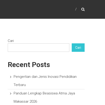
Cari
Cari
Recent Posts
Pengertian dan Jenis Inovasi Pendidikan
Terbaru
Panduan Lengkap Beasiswa Atma Jaya
Makassar 2026