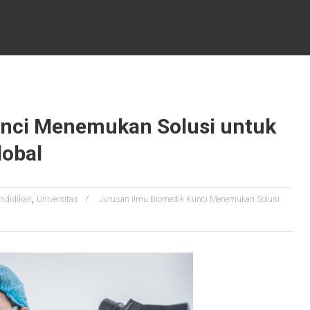
unci Menemukan Solusi untuk
lobal
,
ndidikan
Universitas
Jurusan Ilmu Biomedik Kunci Menemukan Solusi