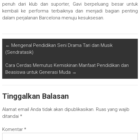
penuh dari klub dan suporter, Gavi berpeluang besar untuk
kembali ke performa terbaiknya dan menjadi bagian penting
dalam perjalanan Barcelona menuju kesuksesan.
←
Mengenal Pendidikan Seni Drama Tari dan Musik
(Sendratasik)
Cara Cerdas Memutus Kemiskinan Manfaat Pendidikan dan
Beasiswa untuk Generasi Muda
→
Tinggalkan Balasan
Alamat email Anda tidak akan dipublikasikan.
Ruas yang wajib
ditandai
*
Komentar
*