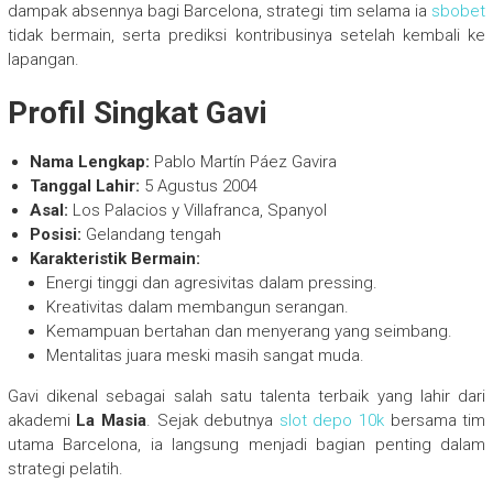
dampak absennya bagi Barcelona, strategi tim selama ia
sbobet
tidak bermain, serta prediksi kontribusinya setelah kembali ke
lapangan.
Profil Singkat Gavi
Nama Lengkap:
Pablo Martín Páez Gavira
Tanggal Lahir:
5 Agustus 2004
Asal:
Los Palacios y Villafranca, Spanyol
Posisi:
Gelandang tengah
Karakteristik Bermain:
Energi tinggi dan agresivitas dalam pressing.
Kreativitas dalam membangun serangan.
Kemampuan bertahan dan menyerang yang seimbang.
Mentalitas juara meski masih sangat muda.
Gavi dikenal sebagai salah satu talenta terbaik yang lahir dari
akademi
La Masia
. Sejak debutnya
slot depo 10k
bersama tim
utama Barcelona, ia langsung menjadi bagian penting dalam
strategi pelatih.